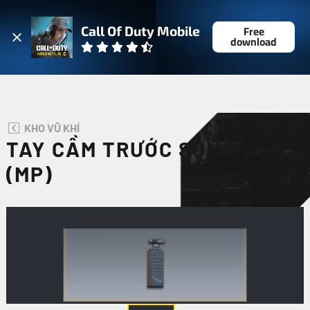
ĐĂNG NHẬP
Free
Call Of Duty Mobile
download
KHO VŨ KHÍ
TAY CẦM TRƯỚC SÚNG MÁY
(MP)