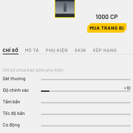
1000 CP
MUA TRANG BỊ
CHỈ SỐ
MÔ TẢ
PHỤ KIỆN
SKIN
XẾP HẠNG
Chỉ số chưa bao gồm phụ kiện
Sát thương
+10
Độ chính xác
Tầm bắn
Tốc độ bắn
Cơ động