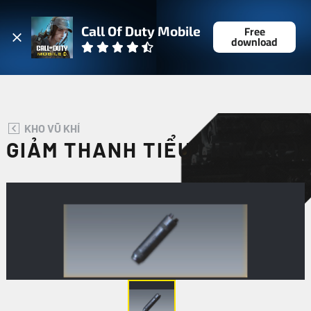
ĐĂNG NHẬP
Free
Call Of Duty Mobile
download
KHO VŨ KHÍ
GIẢM THANH TIỂU LIÊN (MP)