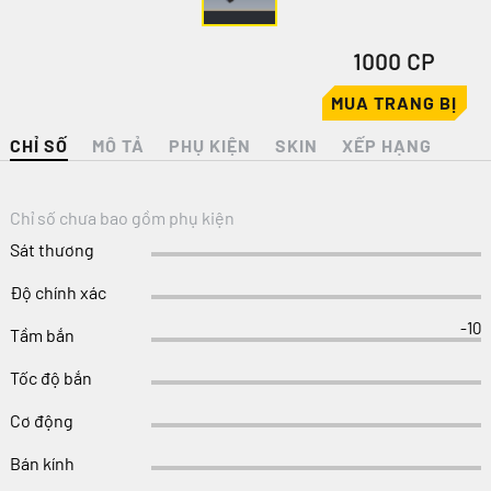
1000 CP
MUA TRANG BỊ
CHỈ SỐ
MÔ TẢ
PHỤ KIỆN
SKIN
XẾP HẠNG
Chỉ số chưa bao gồm phụ kiện
Sát thương
Độ chính xác
-10
Tầm bắn
Tốc độ bắn
Cơ động
Bán kính